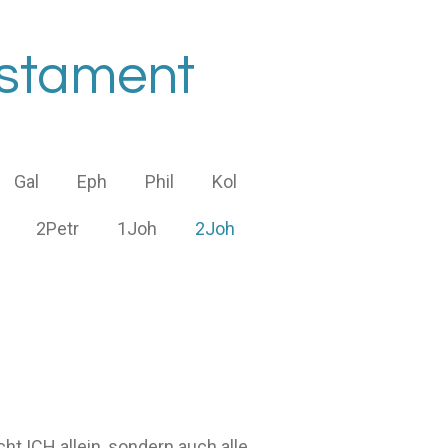
estament
Gal
Eph
Phil
Kol
2Petr
1Joh
2Joh
cht ICH allein, sondern auch alle,