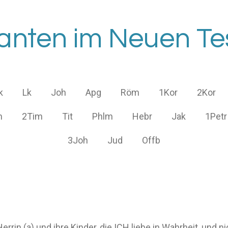
ianten im Neuen T
k
Lk
Joh
Apg
Röm
1Kor
2Kor
m
2Tim
Tit
Phlm
Hebr
Jak
1Petr
3Joh
Jud
Offb
rrin (a) und ihre Kinder, die ICH liebe in Wahrheit, und ni