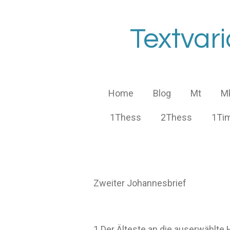
Zum
Hauptinhalt
Textvar
springen
Home
Blog
Mt
M
1Thess
2Thess
1Ti
Zweiter Johannesbrief
1 Der Älteste an die auserwählte He