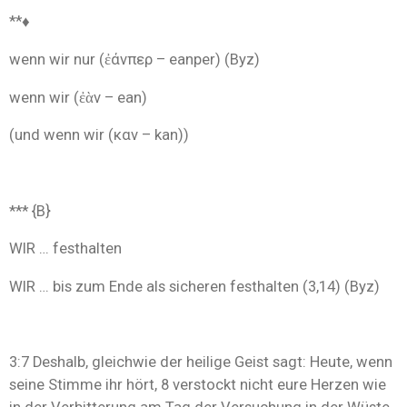
**♦
wenn wir nur (ἐάνπερ – eanper) (Byz)
wenn wir (ἐὰν – ean)
(und wenn wir (καν – kan))
*** {B}
WIR … festhalten
WIR … bis zum Ende als sicheren festhalten (3,14) (Byz)
3:7 Deshalb, gleichwie der heilige Geist sagt: Heute, wenn
seine Stimme ihr hört, 8 verstockt nicht eure Herzen wie