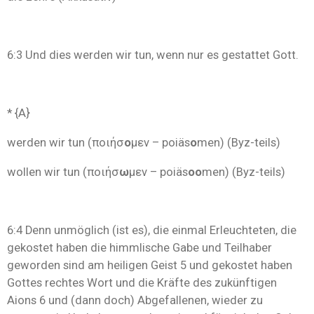
6:3 Und dies
werden wir tun, wenn nur es gestattet Gott.
* {A}
werden wir tun (ποιήσ
ο
μεν – poiäs
o
men) (Byz-teils)
wollen wir tun (ποιήσ
ω
μεν – poiäs
oo
men) (Byz-teils)
6:4 Denn unmöglich (ist es), die einmal Erleuchteten, die
gekostet haben die himmlische Gabe und Teilhaber
geworden sind am heiligen Geist 5 und gekostet haben
Gottes rechtes Wort und die Kräfte des zukünftigen
Aions 6 und (dann doch) Abgefallenen, wieder zu